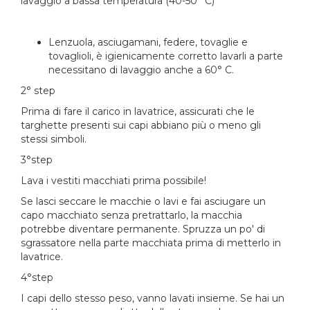
lavaggio a bassa temperatura (40-50° C)
Lenzuola, asciugamani, federe, tovaglie e
tovaglioli, è igienicamente corretto lavarli a parte
necessitano di lavaggio anche a 60° C.
2° step
Prima di fare il carico in lavatrice, assicurati che le
targhette presenti sui capi abbiano più o meno gli
stessi simboli.
3°step
Lava i vestiti macchiati prima possibile!
Se lasci seccare le macchie o lavi e fai asciugare un
capo macchiato senza pretrattarlo, la macchia
potrebbe diventare permanente. Spruzza un po' di
sgrassatore nella parte macchiata prima di metterlo in
lavatrice.
4°step
I capi dello stesso peso, vanno lavati insieme. Se hai un