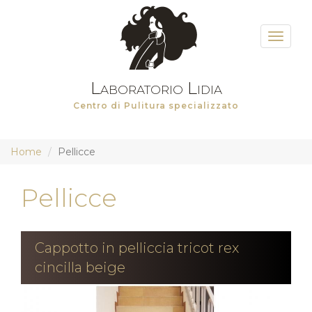
Toggle
navigat
Laboratorio Lidia
Centro di Pulitura specializzato
Salta
Home
Pellicce
al
contenuto
principale
Pellicce
Cappotto in pelliccia tricot rex
cincilla beige